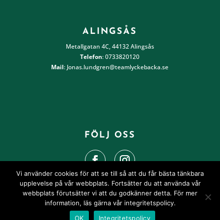
ALINGSÅS
Metallgatan 4C, 44132 Alingsås
Telefon
:
0733820120
Mail
:
Jonas.lundgren@teamlyckebacka.se
FÖLJ OSS
Vi använder cookies för att se till så att du får bästa tänkbara
upplevelse på vår webbplats. Fortsätter du att använda vår
webbplats förutsätter vi att du godkänner detta. För mer
information, läs gärna vår integritetspolicy.
Powered by
Ngine
OK
Integritetspolicy